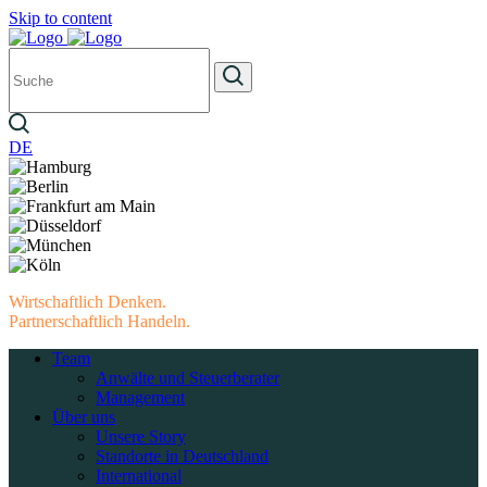
Skip to content
DE
Wirtschaftlich Denken.
Partnerschaftlich Handeln.
Team
Anwälte und Steuerberater
Management
Über uns
Unsere Story
Standorte in Deutschland
International