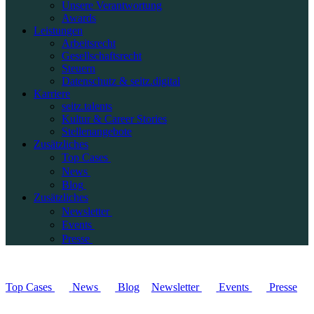
Unsere Verantwortung
Awards
Leistungen
Arbeitsrecht
Gesellschaftsrecht
Steuern
Datenschutz & seitz.digital
Karriere
seitz.talents
Kultur & Career Stories
Stellenangebote
Zusätzliches
Top Cases
News
Blog
Zusätzliches
Newsletter
Events
Presse
Top Cases
News
Blog
Newsletter
Events
Presse