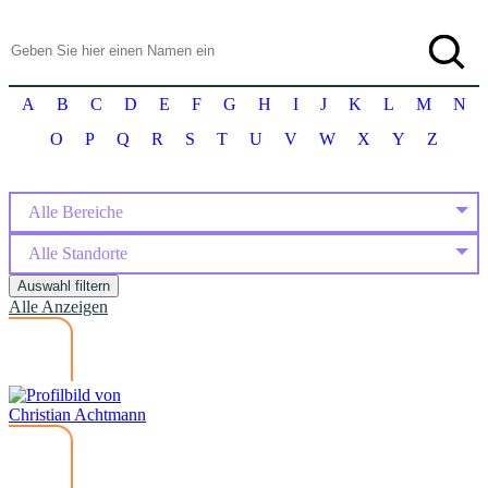
A
B
C
D
E
F
G
H
I
J
K
L
M
N
O
P
Q
R
S
T
U
V
W
X
Y
Z
Alle Bereiche
Alle Standorte
Auswahl filtern
Alle Anzeigen
Christian Achtmann