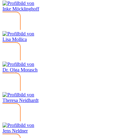
Inke Möcklinghoff
Lisa Mollica
Dr. Olga Morasch
Theresa Neidhardt
Jens Neldner